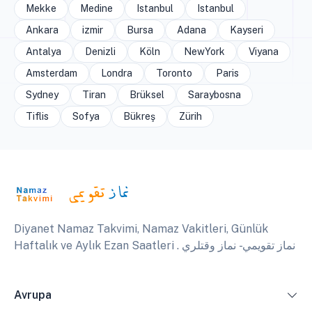
Mekke
Medine
Istanbul
Istanbul
Ankara
izmir
Bursa
Adana
Kayseri
Antalya
Denizli
Köln
NewYork
Viyana
Amsterdam
Londra
Toronto
Paris
Sydney
Tiran
Brüksel
Saraybosna
Tiflis
Sofya
Bükreş
Zürih
Diyanet Namaz Takvimi, Namaz Vakitleri, Günlük
Haftalık ve Aylık Ezan Saatleri . نماز تقويمي - نماز وقتلري
Avrupa