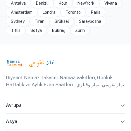
Antalya
Denizli
Köln
NewYork
Viyana
Amsterdam
Londra
Toronto
Paris
Sydney
Tiran
Brüksel
Saraybosna
Tiflis
Sofya
Bükreş
Zürih
Diyanet Namaz Takvimi, Namaz Vakitleri, Günlük
Haftalık ve Aylık Ezan Saatleri . نماز تقويمي - نماز وقتلري
Avrupa
Asya