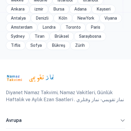
Mekke
Medine
Istanbul
Istanbul
Ankara
izmir
Bursa
Adana
Kayseri
Antalya
Denizli
Köln
NewYork
Viyana
Amsterdam
Londra
Toronto
Paris
Sydney
Tiran
Brüksel
Saraybosna
Tiflis
Sofya
Bükreş
Zürih
Diyanet Namaz Takvimi, Namaz Vakitleri, Günlük
Haftalık ve Aylık Ezan Saatleri . نماز تقويمي - نماز وقتلري
Avrupa