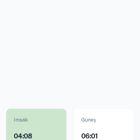
İmsak
Güneş
04:08
06:01