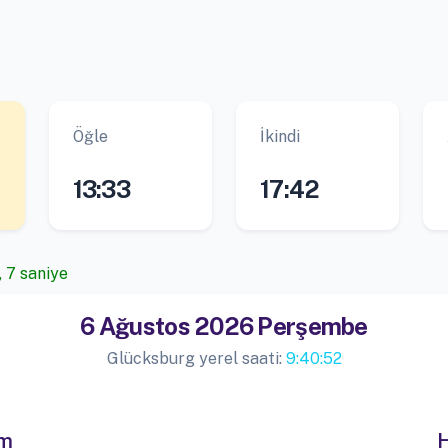
Öğle
İkindi
13:33
17:42
, 7 saniye
6 Ağustos 2026 Perşembe
Glücksburg yerel saati:
9:40:52
im
H