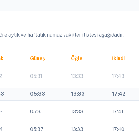
 aylık ve haftalık namaz vakitleri listesi aşağıdadır.
ak
Güneş
Öğle
İkindi
2
05:31
13:33
17:43
53
05:33
13:33
17:42
3
05:35
13:33
17:41
54
05:37
13:33
17:40