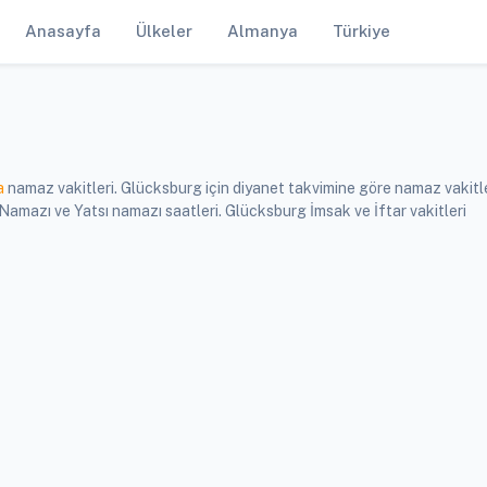
Anasayfa
Ülkeler
Almanya
Türkiye
a
namaz vakitleri. Glücksburg için diyanet takvimine göre namaz vakitle
mazı ve Yatsı namazı saatleri. Glücksburg İmsak ve İftar vakitleri