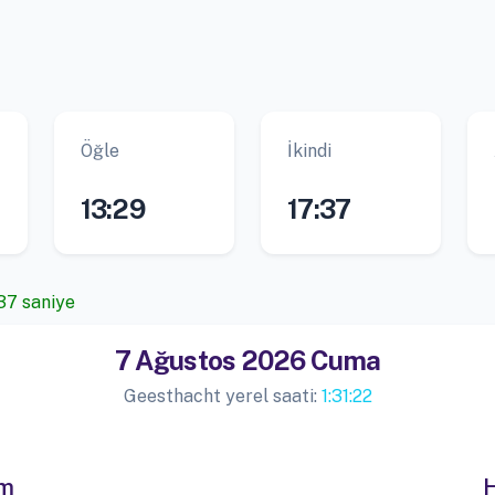
Öğle
İkindi
13:29
17:37
 36 saniye
7 Ağustos 2026 Cuma
Geesthacht yerel saati:
1:31:23
im
H