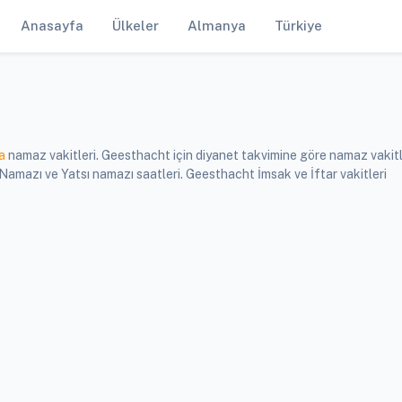
Anasayfa
Ülkeler
Almanya
Türkiye
a
namaz vakitleri. Geesthacht için diyanet takvimine göre namaz vakitl
mazı ve Yatsı namazı saatleri. Geesthacht İmsak ve İftar vakitleri