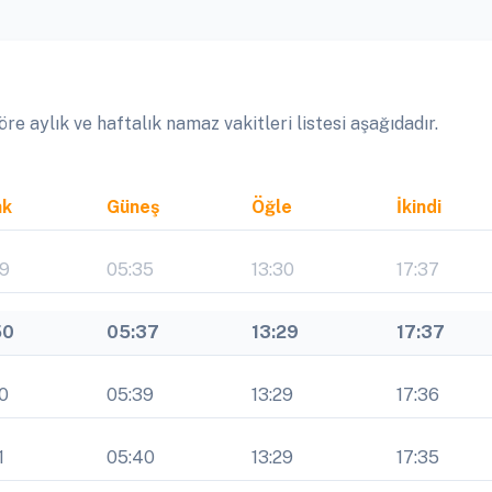
 aylık ve haftalık namaz vakitleri listesi aşağıdadır.
ak
Güneş
Öğle
İkindi
49
05:35
13:30
17:37
50
05:37
13:29
17:37
0
05:39
13:29
17:36
1
05:40
13:29
17:35