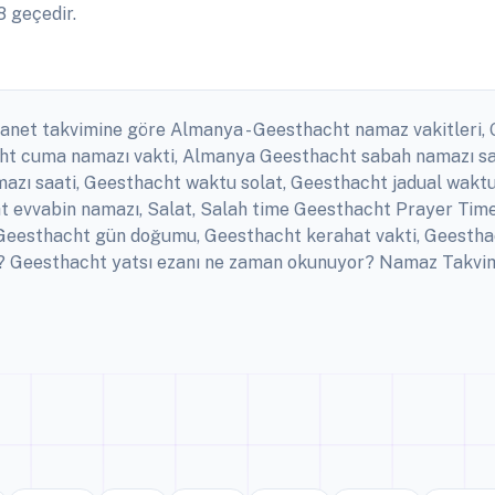
8 geçedir.
iyanet takvimine göre Almanya - Geesthacht namaz vakitleri,
acht cuma namazı vakti, Almanya Geesthacht sabah namazı s
azı saati, Geesthacht waktu solat, Geesthacht jadual waktu
cht evvabin namazı, Salat, Salah time Geesthacht Prayer Ti
, Geesthacht gün doğumu, Geesthacht kerahat vakti, Geestha
 Geesthacht yatsı ezanı ne zaman okunuyor? Namaz Takvimi v