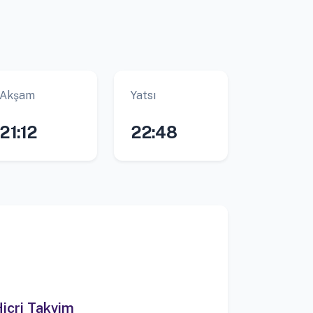
Akşam
Yatsı
21:12
22:48
icri Takvim