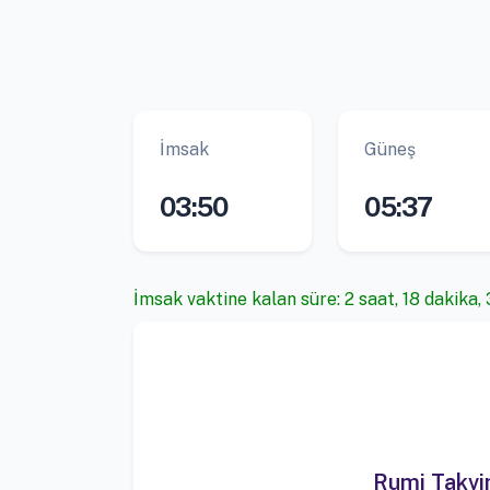
İmsak
Güneş
03:50
05:37
İmsak vaktine kalan süre: 2 saat, 18 dakika,
Rumi Takv