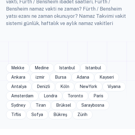
vakti, Fürth / Bensheim ibadet saatleri, Fürth /
Bensheim namaz vakti ne zaman? Fürth / Bensheim
yatsı ezanı ne zaman okunuyor? Namaz Takvimi vakit
sistemi günlük, haftalık ve aylık namaz vakitleri
Mekke
Medine
Istanbul
Istanbul
Ankara
izmir
Bursa
Adana
Kayseri
Antalya
Denizli
Köln
NewYork
Viyana
Amsterdam
Londra
Toronto
Paris
Sydney
Tiran
Brüksel
Saraybosna
Tiflis
Sofya
Bükreş
Zürih