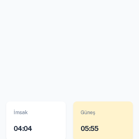
İmsak
Güneş
04:04
05:55