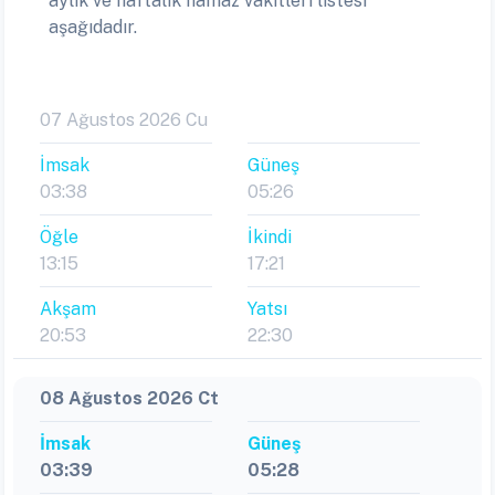
aylık ve haftalık namaz vakitleri listesi
aşağıdadır.
07 Ağustos 2026 Cu
İmsak
Güneş
03:38
05:26
Öğle
İkindi
13:15
17:21
Akşam
Yatsı
20:53
22:30
08 Ağustos 2026 Ct
İmsak
Güneş
03:39
05:28