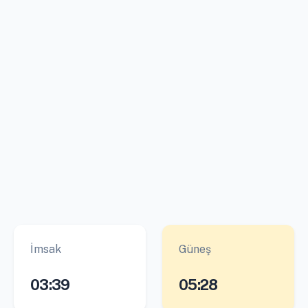
İmsak
Güneş
03:39
05:28