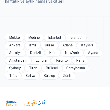
haftalık ve aylık namaz vakitleri
Mekke
Medine
Istanbul
Istanbul
Ankara
izmir
Bursa
Adana
Kayseri
Antalya
Denizli
Köln
NewYork
Viyana
Amsterdam
Londra
Toronto
Paris
Sydney
Tiran
Brüksel
Saraybosna
Tiflis
Sofya
Bükreş
Zürih