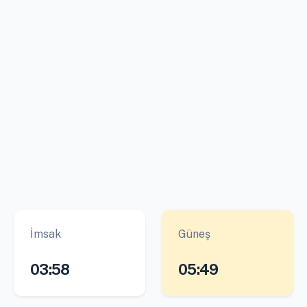
İmsak
Güneş
03:58
05:49