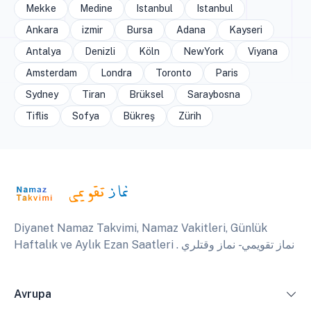
Mekke
Medine
Istanbul
Istanbul
Ankara
izmir
Bursa
Adana
Kayseri
Antalya
Denizli
Köln
NewYork
Viyana
Amsterdam
Londra
Toronto
Paris
Sydney
Tiran
Brüksel
Saraybosna
Tiflis
Sofya
Bükreş
Zürih
Diyanet Namaz Takvimi, Namaz Vakitleri, Günlük
Haftalık ve Aylık Ezan Saatleri . نماز تقويمي - نماز وقتلري
Avrupa