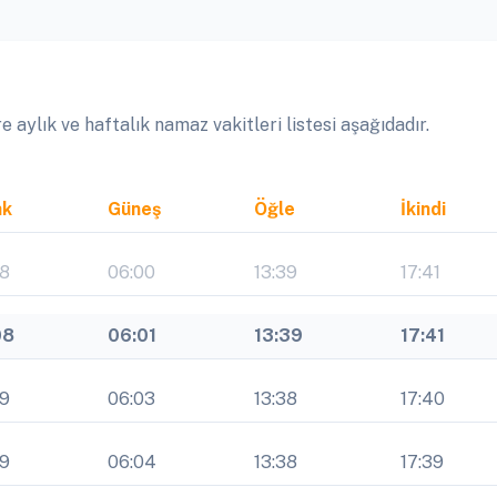
aylık ve haftalık namaz vakitleri listesi aşağıdadır.
ak
Güneş
Öğle
İkindi
08
06:00
13:39
17:41
08
06:01
13:39
17:41
09
06:03
13:38
17:40
09
06:04
13:38
17:39