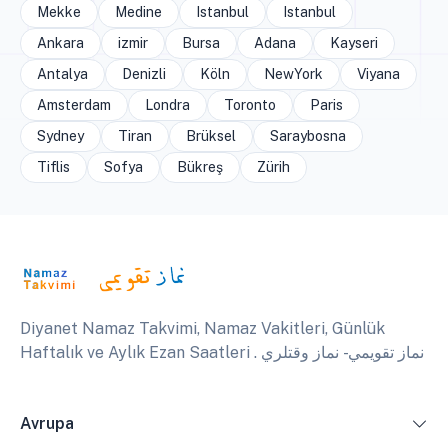
Mekke
Medine
Istanbul
Istanbul
Ankara
izmir
Bursa
Adana
Kayseri
Antalya
Denizli
Köln
NewYork
Viyana
Amsterdam
Londra
Toronto
Paris
Sydney
Tiran
Brüksel
Saraybosna
Tiflis
Sofya
Bükreş
Zürih
Diyanet Namaz Takvimi, Namaz Vakitleri, Günlük
Haftalık ve Aylık Ezan Saatleri . نماز تقويمي - نماز وقتلري
Avrupa