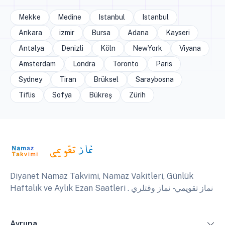
Mekke
Medine
Istanbul
Istanbul
Ankara
izmir
Bursa
Adana
Kayseri
Antalya
Denizli
Köln
NewYork
Viyana
Amsterdam
Londra
Toronto
Paris
Sydney
Tiran
Brüksel
Saraybosna
Tiflis
Sofya
Bükreş
Zürih
Diyanet Namaz Takvimi, Namaz Vakitleri, Günlük
Haftalık ve Aylık Ezan Saatleri . نماز تقويمي - نماز وقتلري
Avrupa