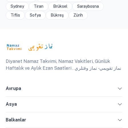
Sydney
Tiran
Brüksel
Saraybosna
Tiflis
Sofya
Bükreş
Zürih
Diyanet Namaz Takvimi, Namaz Vakitleri, Günlük
Haftalık ve Aylık Ezan Saatleri . نماز تقويمي - نماز وقتلري
Avrupa
Asya
Balkanlar