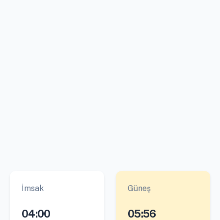
İmsak
Güneş
04:00
05:56