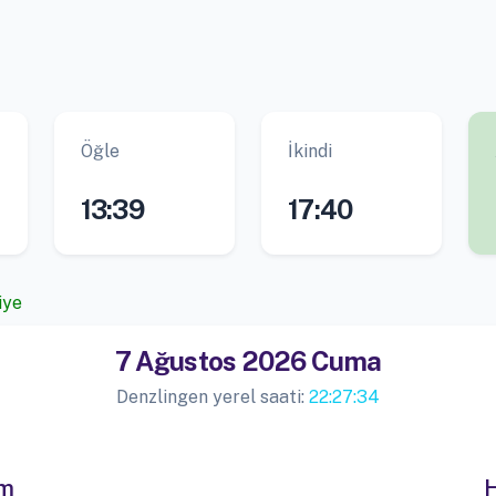
Öğle
İkindi
13:39
17:40
iye
7 Ağustos 2026 Cuma
Denzlingen yerel saati:
22:27:34
im
H