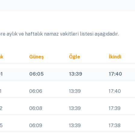
 aylık ve haftalık namaz vakitleri listesi aşağıdadır.
ak
Güneş
Öğle
İkindi
01
06:05
13:39
17:40
1
06:06
13:39
17:40
2
06:08
13:39
17:39
05
06:09
13:39
17:38