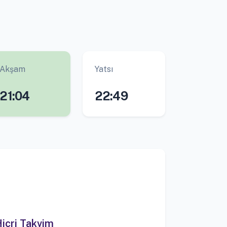
Akşam
Yatsı
21:04
22:49
icri Takvim