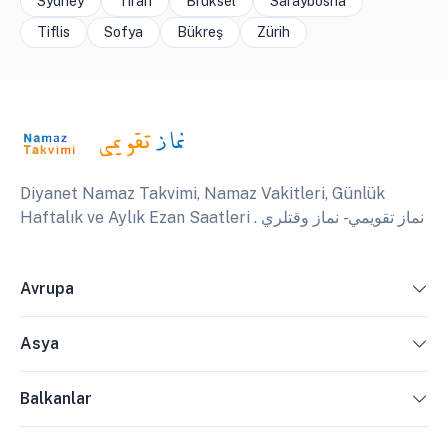
Sydney
Tiran
Brüksel
Saraybosna
Tiflis
Sofya
Bükreş
Zürih
Diyanet Namaz Takvimi, Namaz Vakitleri, Günlük
Haftalık ve Aylık Ezan Saatleri . نماز تقويمي - نماز وقتلري
Avrupa
Asya
Balkanlar