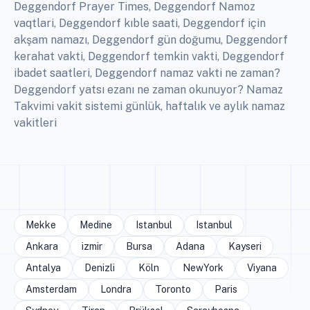
Deggendorf Prayer Times, Deggendorf Namoz
vaqtlari, Deggendorf kıble saati, Deggendorf için
akşam namazı, Deggendorf gün doğumu, Deggendorf
kerahat vakti, Deggendorf temkin vakti, Deggendorf
ibadet saatleri, Deggendorf namaz vakti ne zaman?
Deggendorf yatsı ezanı ne zaman okunuyor? Namaz
Takvimi vakit sistemi günlük, haftalık ve aylık namaz
vakitleri
Mekke
Medine
Istanbul
Istanbul
Ankara
izmir
Bursa
Adana
Kayseri
Antalya
Denizli
Köln
NewYork
Viyana
Amsterdam
Londra
Toronto
Paris