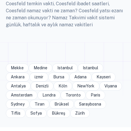
Coesfeld temkin vakti, Coesfeld ibadet saatleri,
Coesfeld namaz vakti ne zaman? Coesfeld yatsı ezanı
ne zaman okunuyor? Namaz Takvimi vakit sistemi
günlük, haftalık ve aylık namaz vakitleri
Mekke
Medine
Istanbul
Istanbul
Ankara
izmir
Bursa
Adana
Kayseri
Antalya
Denizli
Köln
NewYork
Viyana
Amsterdam
Londra
Toronto
Paris
Sydney
Tiran
Brüksel
Saraybosna
Tiflis
Sofya
Bükreş
Zürih