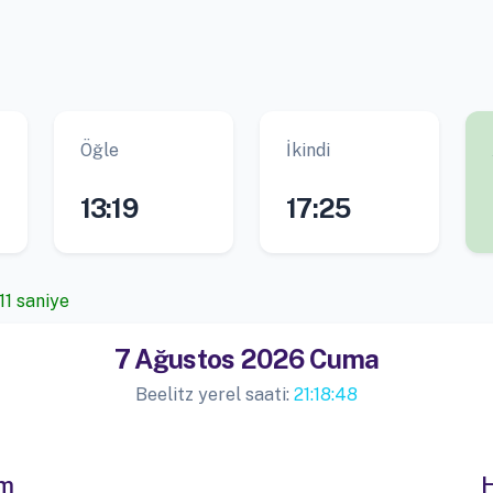
Öğle
İkindi
13:19
17:25
11 saniye
7 Ağustos 2026 Cuma
Beelitz yerel saati:
21:18:48
im
H