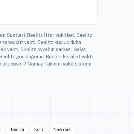
 Saatleri, Beelitz İftar vakitleri, Beelitz
z teheccüt vakti, Beelitz kuşluk duha
rak vakti, Beelitz evvabin namazı, Salat,
 Beelitz gün doğumu, Beelitz kerahat vakti,
man okunuyor? Namaz Takvimi vakit sistemi
a
Denizli
Köln
NewYork