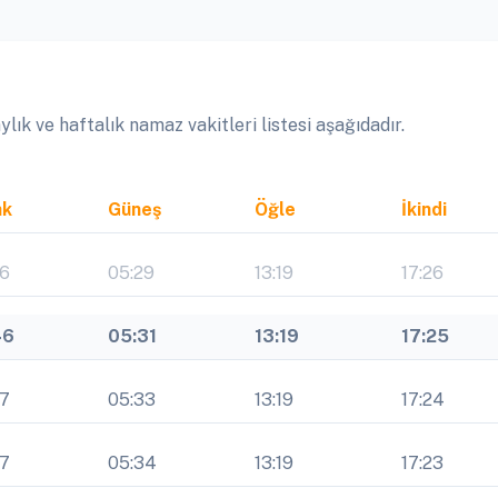
ık ve haftalık namaz vakitleri listesi aşağıdadır.
ak
Güneş
Öğle
İkindi
46
05:29
13:19
17:26
46
05:31
13:19
17:25
47
05:33
13:19
17:24
47
05:34
13:19
17:23