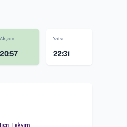
Akşam
Yatsı
20:57
22:31
icri Takvim