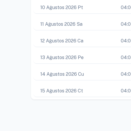
10 Ağustos 2026 Pt
04:
11 Ağustos 2026 Sa
04:
12 Ağustos 2026 Ca
04:
13 Ağustos 2026 Pe
04:
14 Ağustos 2026 Cu
04:
15 Ağustos 2026 Ct
04: