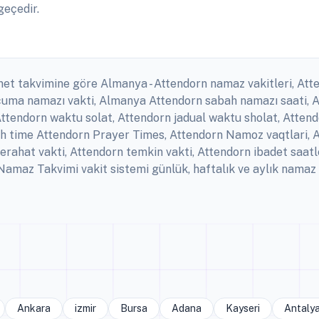
geçedir.
anet takvimine göre Almanya - Attendorn namaz vakitleri, Att
n cuma namazı vakti, Almanya Attendorn sabah namazı saati, 
Attendorn waktu solat, Attendorn jadual waktu sholat, Attendo
ah time Attendorn Prayer Times, Attendorn Namoz vaqtlari, A
rahat vakti, Attendorn temkin vakti, Attendorn ibadet saat
amaz Takvimi vakit sistemi günlük, haftalık ve aylık namaz 
Ankara
izmir
Bursa
Adana
Kayseri
Antaly