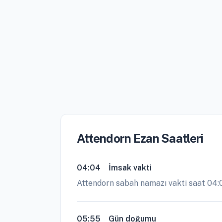
Attendorn Ezan Saatleri
04:04
İmsak vakti
Attendorn sabah namazı vakti saat 04:
05:55
Gün doğumu