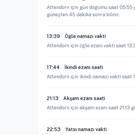
Attendorn için gün doğumu saat 05:55 g
güneşten 45 dakika sonra kılınır.
13:39
Öğle namazı vakti
Attendorn için öğle ezanı vakti saat 13
17:44
İkindi ezanı saati
Attendorn için ikindi namazı vakti saat 
21:13
Akşam ezanı saati
Attendorn için akşam ezanı saat 21:13 ge
22:53
Yatsı namazı vakti