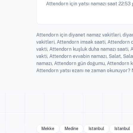
Attendorn için yatsı namazı saat 22:53 
Attendorn için diyanet namaz vakitleri, diy
vakitleri, Attendorn imsak saati, Attendor
vakti, Attendorn kuşluk duha namazı saati, 
vakti, Attendorn evvabin namazı, Salat, Sal
namazı, Attendorn gün doğumu, Attendorn ke
Attendorn yatsı ezanı ne zaman okunuyor? N
Mekke
Medine
Istanbul
Istanbul