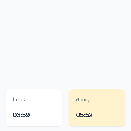
İmsak
Güneş
03:59
05:52