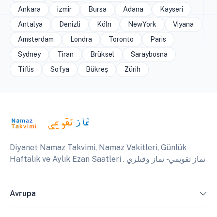
Ankara
izmir
Bursa
Adana
Kayseri
Antalya
Denizli
Köln
NewYork
Viyana
Amsterdam
Londra
Toronto
Paris
Sydney
Tiran
Brüksel
Saraybosna
Tiflis
Sofya
Bükreş
Zürih
Diyanet Namaz Takvimi, Namaz Vakitleri, Günlük
Haftalık ve Aylık Ezan Saatleri . نماز تقويمي - نماز وقتلري
Avrupa