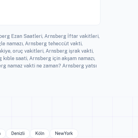
erg Ezan Saatleri, Arnsberg İftar vakitleri,
le namazı, Arnsberg teheccüt vakti,
ye, oruç vakitleri, Arnsberg işrak vakti,
kıble saati, Arnsberg için akşam namazı,
berg namaz vakti ne zaman? Arnsberg yatsı
a
Denizli
Köln
NewYork