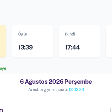
Öğle
İkindi
13:39
17:44
niye
6 Ağustos 2026 Perşembe
Arnsberg yerel saati:
13:03:23
im
H