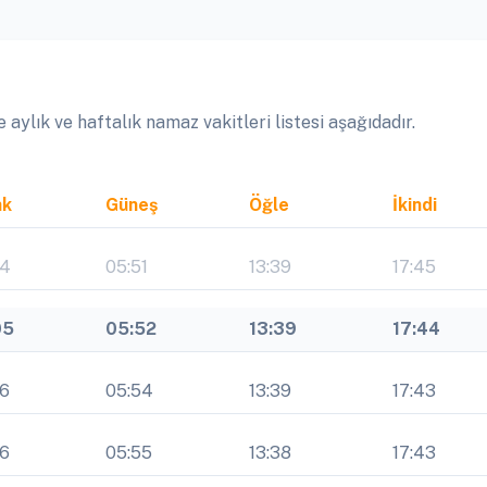
ylık ve haftalık namaz vakitleri listesi aşağıdadır.
ak
Güneş
Öğle
İkindi
04
05:51
13:39
17:45
05
05:52
13:39
17:44
06
05:54
13:39
17:43
06
05:55
13:38
17:43