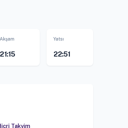
Akşam
Yatsı
21:15
22:51
icri Takvim