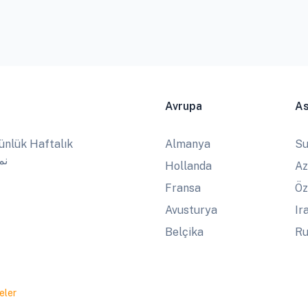
Avrupa
A
ünlük Haftalık
Almanya
Su
نماز
Hollanda
Az
Fransa
Öz
Avusturya
Ir
Belçika
Ru
eler