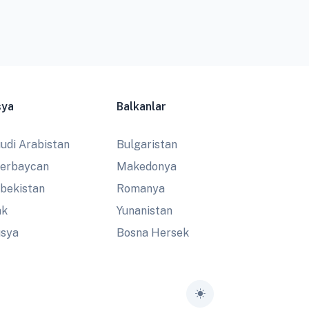
sya
Balkanlar
udi Arabistan
Bulgaristan
erbaycan
Makedonya
bekistan
Romanya
ak
Yunanistan
sya
Bosna Hersek
Toggle theme