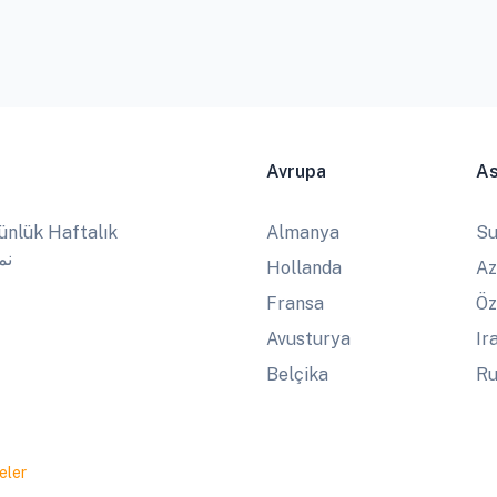
Avrupa
A
ünlük Haftalık
Almanya
Su
نماز
Hollanda
Az
Fransa
Öz
Avusturya
Ir
Belçika
Ru
eler