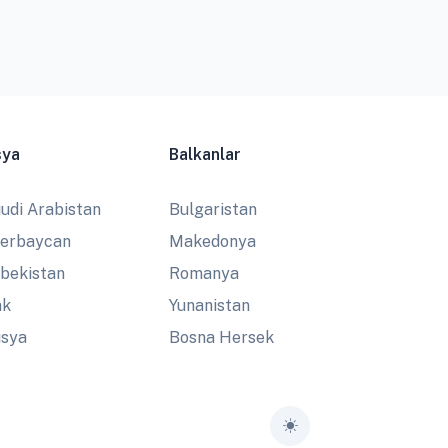
sya
Balkanlar
udi Arabistan
Bulgaristan
erbaycan
Makedonya
bekistan
Romanya
ak
Yunanistan
sya
Bosna Hersek
Toggle theme